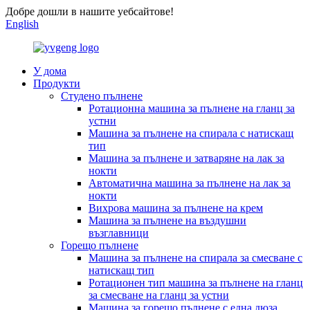
Добре дошли в нашите уебсайтове!
English
У дома
Продукти
Студено пълнене
Ротационна машина за пълнене на гланц за
устни
Машина за пълнене на спирала с натискащ
тип
Машина за пълнене и затваряне на лак за
нокти
Автоматична машина за пълнене на лак за
нокти
Вихрова машина за пълнене на крем
Машина за пълнене на въздушни
възглавници
Горещо пълнене
Машина за пълнене на спирала за смесване с
натискащ тип
Ротационен тип машина за пълнене на гланц
за смесване на гланц за устни
Машина за горещо пълнене с една дюза