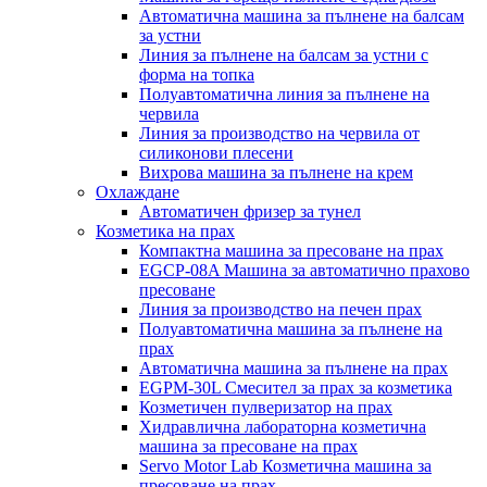
Автоматична машина за пълнене на балсам
за устни
Линия за пълнене на балсам за устни с
форма на топка
Полуавтоматична линия за пълнене на
червила
Линия за производство на червила от
силиконови плесени
Вихрова машина за пълнене на крем
Охлаждане
Автоматичен фризер за тунел
Козметика на прах
Компактна машина за пресоване на прах
EGCP-08A Машина за автоматично прахово
пресоване
Линия за производство на печен прах
Полуавтоматична машина за пълнене на
прах
Автоматична машина за пълнене на прах
EGPM-30L Смесител за прах за козметика
Козметичен пулверизатор на прах
Хидравлична лабораторна козметична
машина за пресоване на прах
Servo Motor Lab Козметична машина за
пресоване на прах