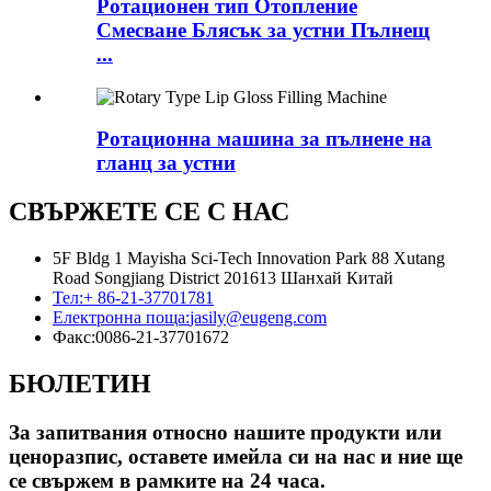
Ротационен тип Отопление
Смесване Блясък за устни Пълнещ
...
Ротационна машина за пълнене на
гланц за устни
СВЪРЖЕТЕ СЕ С НАС
5F Bldg 1 Mayisha Sci-Tech Innovation Park 88 Xutang
Road Songjiang District 201613 Шанхай Китай
Тел:
+ 86-21-37701781
Електронна поща:
jasily@eugeng.com
Факс:
0086-21-37701672
БЮЛЕТИН
За запитвания относно нашите продукти или
ценоразпис, оставете имейла си на нас и ние ще
се свържем в рамките на 24 часа.