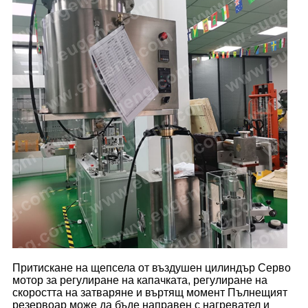
Притискане на щепсела от въздушен цилиндър Серво
мотор за регулиране на капачката, регулиране на
скоростта на затваряне и въртящ момент Пълнещият
резервоар може да бъде направен с нагревател и