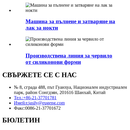
Машина за пълнене и затваряне на
лак за нокти
Производствена линия за червило
от силиконови форми
СВЪРЖЕТЕ СЕ С НАС
№ 8, сграда 488, път Гуанхуа, Национален индустриален
парк, район Сонгдзян, 201616 Шанхай, Китай
Тел.:
+86-21-37701781
Имейл:
jasily@eugeng.com
Факс:
0086-21-37701672
БЮЛЕТИН