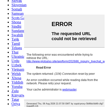
Slovak
Slovenian
Somali
Samoan
Scots Gaelic
Shona
Sindhi
Sundanese
Swahili
Tajik
Tamil
Telugu
Thai
Ukrainian
Urdu
Uzbek
Vietnamese
Welsh
Xhosa
Yiddish
Yoruba
Zulu
Kinyarwanda
Tatar
Oriya