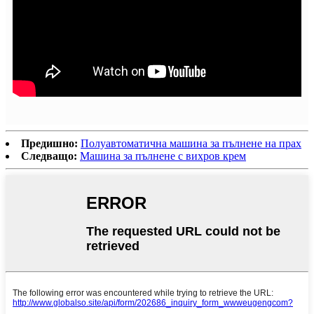
Предишно:
Полуавтоматична машина за пълнене на прах
Следващо:
Машина за пълнене с вихров крем