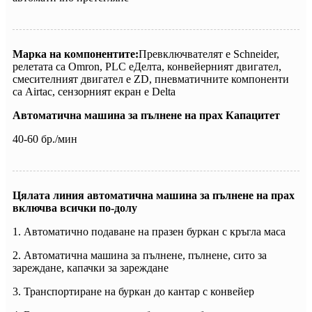
Марка на компонентите:
Превключвателят е Schneider,
релетата са Omron, PLC е
Делта, конвейерният двигател,
смесителният двигател е ZD, пневматичните компоненти
са Airtac, сензорният екран е Delta
Автоматична машина за пълнене на прах
Капацитет
40-60 бр./мин
Цялата линия автоматична машина за пълнене на прах
включва всички по-долу
1. Автоматично подаване на празен буркан с кръгла маса
2. Автоматична машина за пълнене, пълнене, сито за
зареждане, капачки за зареждане
3. Транспортиране на буркан до кантар с конвейер