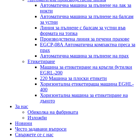
Автоматична машина за пълнене на лак за
нокти
Автоматична машина за пълнене на балсам
за устни
Линия за пълнене с балсам за устни във
формата на топка
Производствена линия за печени прахове
EGCP-08A Автоматична компактна преса за
прах
Автоматична машина за пълнене на прах
Етикетиране
Машина за етикетиране на кръгли бутилки
EGRL-200
220 Машина за плоски етикети
Хоризонтална етикетираща машина EGHL-
400
Хоризонтална машина за етикетиране на
дъното
За нас
Обиколка на фабриката
Изложби
Новини
Често задавани въпроси
Свържете се с нас