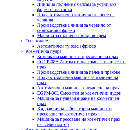
Линия за пълнене с балсам за устни във
формата на топка
Полуавтоматична линия за пълнене на
червила
Производствена линия за червило от
силиконови форми
Машина за пълнене с вихров крем
Охлаждане
Автоматичен тунелен фризер
Козметична пудра
Компактна машина за пресоване на прах
EGCP-08A Автоматична компактна преса за
прах
Производствена линия за печени прахове
Полуавтоматична машина за пълнене на
прах
Автоматична машина за пълнене на прах
EGPM-30L Смесител за козметични пудри
Машина за пулверизиране на козметичен
прах
Хидравлична лабораторна машина за
пресоване на козметичен прах
Машина за пресоване на козметичен прах
със серво мотор
Автоматична производствена линия