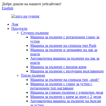
Добре дошли на нашите уебсайтове!
English
Дом
Продукти
Студено пълнене
Машина за пълнене с ротационен гланц за
устни
Машина за пълнене на спирала тип Push
Машина за пълнене и затваряне на лак за
нокти
Автоматична машина за пълнене на лак за
нокти
Машина за пълнене с вихров крем
Машина за пълнене с въздушни възглавници
Топло пълнене
Машина за пълнене на спирала тип „push“
Машина за пълнене с гланц за устни с
ротационен тип нагряване
Машина за горещо пълнене с единична дюза
Машина за пълнене с крем за лице с 2 дюзи
Автоматична машина за пълнене на балсам
за устни