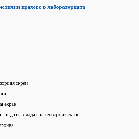
метични прахове в лабораторията
нзорния екран
ани
я екран.
гат да се зададат на сензорния екран.
тройва