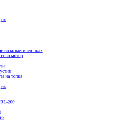
рах
е на козметичен прах
серво мотор
кти
 устни
та на топка
рах
GRL-200
0
то