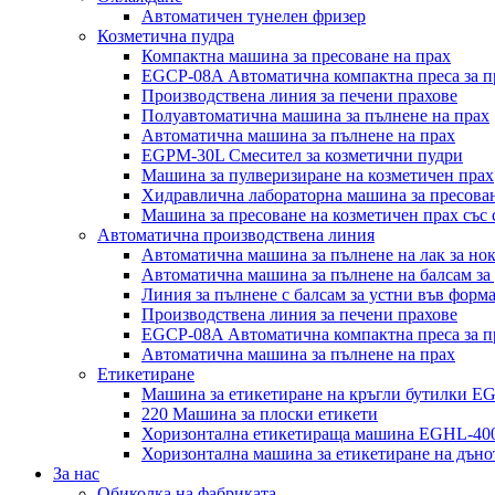
Автоматичен тунелен фризер
Козметична пудра
Компактна машина за пресоване на прах
EGCP-08A Автоматична компактна преса за п
Производствена линия за печени прахове
Полуавтоматична машина за пълнене на прах
Автоматична машина за пълнене на прах
EGPM-30L Смесител за козметични пудри
Машина за пулверизиране на козметичен прах
Хидравлична лабораторна машина за пресован
Машина за пресоване на козметичен прах със 
Автоматична производствена линия
Автоматична машина за пълнене на лак за но
Автоматична машина за пълнене на балсам за
Линия за пълнене с балсам за устни във форма
Производствена линия за печени прахове
EGCP-08A Автоматична компактна преса за п
Автоматична машина за пълнене на прах
Етикетиране
Машина за етикетиране на кръгли бутилки E
220 Машина за плоски етикети
Хоризонтална етикетираща машина EGHL-40
Хоризонтална машина за етикетиране на дъно
За нас
Обиколка на фабриката