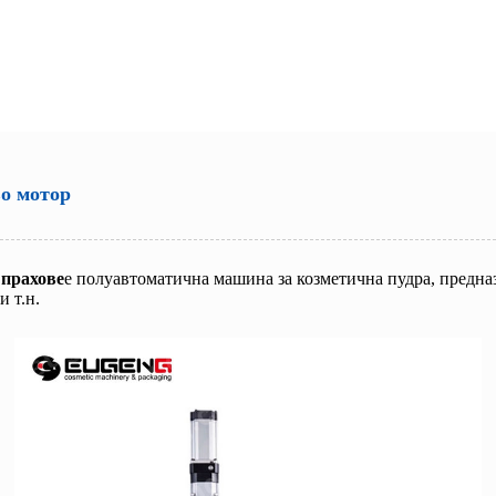
во мотор
 прахове
е полуавтоматична машина за козметична пудра, предназ
и т.н.