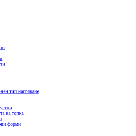
тни
ти
кти
онен тип нагряване
 устни
та на топка
а
нови форми