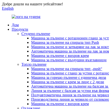
Добре дошли на нашите уебсайтове!
English
Дом
Продукти
Студено пълнене
Машина за пълнене с ротационен гланц за ус
Машина за пълнене на спирала тип Push
Машина за пълнене и затваряне на лак за нок
Автоматична машина за пълнене на лак за но
Машина за пълнене с вихров крем
Машина за пълнене с въздушни възглавници
Топло пълнене
Машина за пълнене на спирала тип „push“
Машина за пълнене с гланц за устни с ротаци
Машина за горещо пълнене с единична дюза
Машина за пълнене с крем за лице с 2 дюзи
Автоматична машина за пълнене на балсам за
Линия за пълнене с балсам за устни във форма
Полуавтоматична линия за пълнене на червил
Производствена линия за червило от силико
Машина за пълнене с вихров крем
Охлаждане