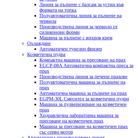
Линия за пълнене с балсам за устни във
формата на топка
Полуавтоматична линия за пълнене на
червила
Производствена линия за червило от
силиконови форми
Машина за пълнене с вихров крем
Охлаждане
Автоматичен тунелен фризер
Козметична пудра
Компактна машина за пресоване на прах
EGCP-08A Автоматична компактна преса за
прах
Производствена линия за печени прахове
Полуавтоматична машина за пълнене на
прах
Автоматична машина за пълнене на прах
EGPM-30L Смесител за козметични пудри
Машина за пулверизиране на козметичен
прах
Хидравлична лабораторна машина за
пресоване на козметичен прах
Машина за пресоване на козметичен прах
със серво мотор
Автоматична производствена линия