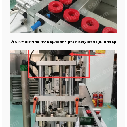
Автоматично изхвърляне чрез въздушен цилиндър