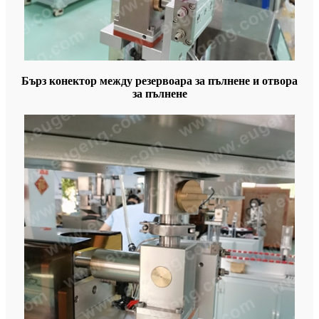
Бърз конектор между резервоара за пълнене и отвора
за пълнене