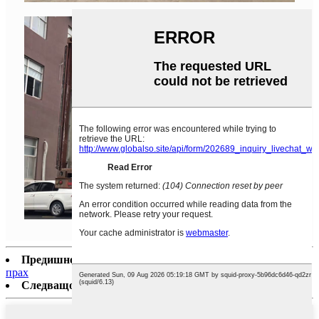
Предишно:
EGCP-08A Автоматична компактна преса за
прах
Следващо:
Полуавтоматична машина за пълнене на прах