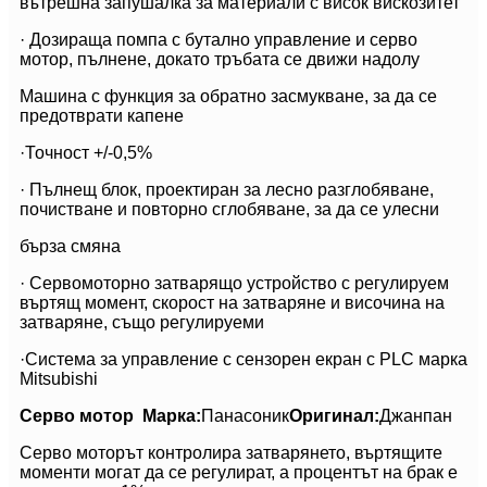
вътрешна запушалка за материали с висок вискозитет
· Дозираща помпа с бутално управление и серво
мотор, пълнене, докато тръбата се движи надолу
Машина с функция за обратно засмукване, за да се
предотврати капене
·Точност +/-0,5%
· Пълнещ блок, проектиран за лесно разглобяване,
почистване и повторно сглобяване, за да се улесни
бърза смяна
· Сервомоторно затварящо устройство с регулируем
въртящ момент, скорост на затваряне и височина на
затваряне, също регулируеми
·Система за управление с сензорен екран с PLC марка
Mitsubishi
Серво мотор
Марка:
Панасоник
Оригинал:
Джанпан
Серво моторът контролира затварянето, въртящите
моменти могат да се регулират, а процентът на брак е