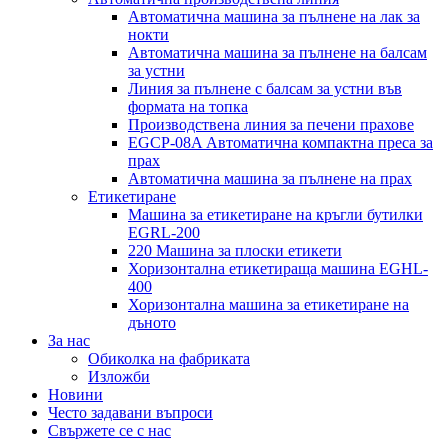
Автоматична машина за пълнене на лак за
нокти
Автоматична машина за пълнене на балсам
за устни
Линия за пълнене с балсам за устни във
формата на топка
Производствена линия за печени прахове
EGCP-08A Автоматична компактна преса за
прах
Автоматична машина за пълнене на прах
Етикетиране
Машина за етикетиране на кръгли бутилки
EGRL-200
220 Машина за плоски етикети
Хоризонтална етикетираща машина EGHL-
400
Хоризонтална машина за етикетиране на
дъното
За нас
Обиколка на фабриката
Изложби
Новини
Често задавани въпроси
Свържете се с нас