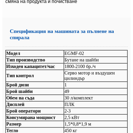
смяна на продукта и почистване
Спецификация на машината за пълнене на
спирала
Модел
EGMF-02
Тип производство
Бутане на шайби
Изходен капацитет/час
1800-2100 бр./ч
Серво мотор и въздушен
Тип контрол
цилиндър
Брой дюзи
1
Брой шайби
49
Обем на съда
30 л/комплект
Дисплей
ПЛК
Брой оператори
2-3
Консумирана мощност
2,5 кВт
Размер
1,5*0,8*1,9 м
Тегло
450 кг