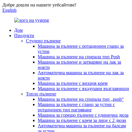
Добре дошли на нашите уебсайтове!
English
Дом
Продукти
Студено пълнене
Машина за пълнене с ротационен гланц за
устни
Машина за пълнене на спирала тип Push
Машина за пълнене и затваряне на лак за
нокти
Автоматична машина за пълнене на лак за
нокти
Машина за пълнене с вихров крем
Машина за пълнене с въздушни възглавници
Топло пълнене
Машина за пълнене на спирала тип „push“
Машина за пълнене с гланц за устни с
ротационен тип нагряване
Машина за горещо пълнене с единична дюза
Машина за пълнене с крем за лице с 2 дюзи
Автоматична машина за пълнене на балсам
за устни