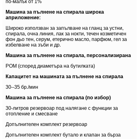
по-малък от 1%
Машина за пълнене на спирала широка
a
приложение:
Широко използван за запълване на гланц за устни,
спирала, очна линия, лак за нокти, течен козметичен
фон дьо тен, серум, етерично масло, парфюм, гел за
избелване на зъби и др.
Машина за пълнене на спирала, персонализирана
POM (според диаметъра на бутилката)
Капацитет на машината за пълнене на спирала
30--35 бр./мин
Машина за пълнене на спирала (по избор)
30-литров резервоар под налягане с функции за
отопление и смесване
Допълнителен комплект резервоар
Допълнителен комплект бутало и клапан за бърза