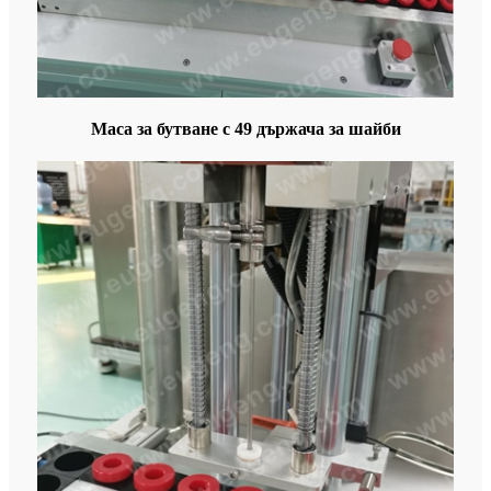
Маса за бутване с 49 държача за шайби