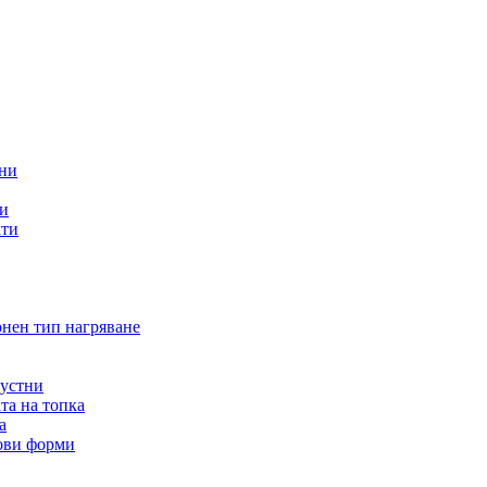
тни
ти
кти
онен тип нагряване
 устни
та на топка
а
нови форми