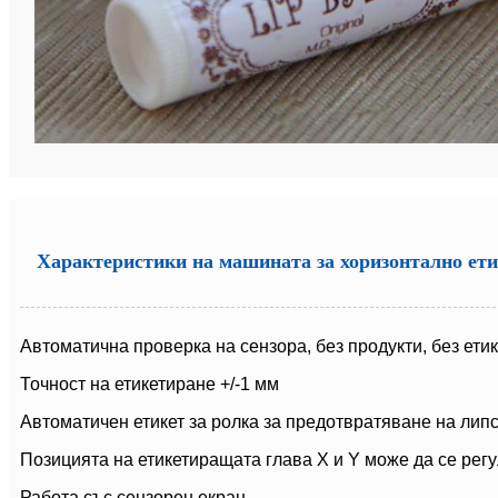
Характеристики на машината за хоризонтално ет
Автоматична проверка на сензора, без продукти, без ети
Точност на етикетиране +/-1 мм
Автоматичен етикет за ролка за предотвратяване на лип
Позицията на етикетиращата глава X и Y може да се рег
Работа със сензорен екран