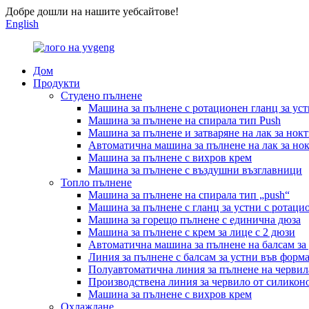
Добре дошли на нашите уебсайтове!
English
Дом
Продукти
Студено пълнене
Машина за пълнене с ротационен гланц за ус
Машина за пълнене на спирала тип Push
Машина за пълнене и затваряне на лак за нок
Автоматична машина за пълнене на лак за но
Машина за пълнене с вихров крем
Машина за пълнене с въздушни възглавници
Топло пълнене
Машина за пълнене на спирала тип „push“
Машина за пълнене с гланц за устни с ротаци
Машина за горещо пълнене с единична дюза
Машина за пълнене с крем за лице с 2 дюзи
Автоматична машина за пълнене на балсам за
Линия за пълнене с балсам за устни във форма
Полуавтоматична линия за пълнене на червил
Производствена линия за червило от силико
Машина за пълнене с вихров крем
Охлаждане