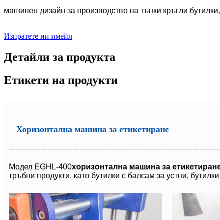
машинен дизайн за производство на тънки кръгли бутилки, т
Изпратете ни имейл
Детайли за продукта
Етикети на продукти
Хоризонтална машина за етикетиране
Модел EGHL-400
хоризонтална машина за етикетиран
тръбни продукти, като бутилки с балсам за устни, бутилки 