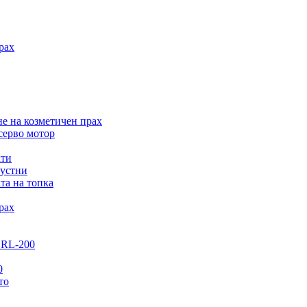
рах
е на козметичен прах
серво мотор
кти
 устни
та на топка
рах
GRL-200
0
то