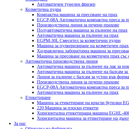
Автоматичен тунелен фризер
Козметична пудра
Компактна машина за пресоване на прах
EGCP-08A Автоматична компактна преса за п
Производствена линия за печени прахове
Полуавтоматична машина за пълнене на прах
Автоматична машина за пълнене на прах
EGPM-30L Смесител за козметични пудри
Машина за пулверизиране на козметичен прах
Хидравлична лабораторна машина за пресован
Машина за пресоване на козметичен прах със 
Автоматична производствена линия
Автоматична машина за пълнене на лак за но
Автоматична машина за пълнене на балсам за
Линия за пълнене с балсам за устни във форма
Производствена линия за печени прахове
EGCP-08A Автоматична компактна преса за п
Автоматична машина за пълнене на прах
Етикетиране
Машина за етикетиране на кръгли бутилки E
220 Машина за плоски етикети
Хоризонтална етикетираща машина EGHL-40
Хоризонтална машина за етикетиране на дъно
За нас
Обиколка на фабриката