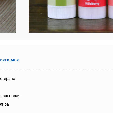
икетиране
кетиране
сващ етикет
улира