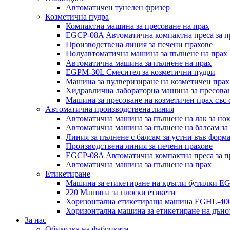
Автоматичен тунелен фризер
Козметична пудра
Компактна машина за пресоване на прах
EGCP-08A Автоматична компактна преса за п
Производствена линия за печени прахове
Полуавтоматична машина за пълнене на прах
Автоматична машина за пълнене на прах
EGPM-30L Смесител за козметични пудри
Машина за пулверизиране на козметичен прах
Хидравлична лабораторна машина за пресован
Машина за пресоване на козметичен прах със 
Автоматична производствена линия
Автоматична машина за пълнене на лак за но
Автоматична машина за пълнене на балсам за
Линия за пълнене с балсам за устни във форма
Производствена линия за печени прахове
EGCP-08A Автоматична компактна преса за п
Автоматична машина за пълнене на прах
Етикетиране
Машина за етикетиране на кръгли бутилки E
220 Машина за плоски етикети
Хоризонтална етикетираща машина EGHL-40
Хоризонтална машина за етикетиране на дъно
За нас
Обиколка на фабриката