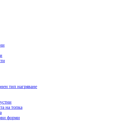
тни
ти
кти
онен тип нагряване
 устни
та на топка
а
нови форми