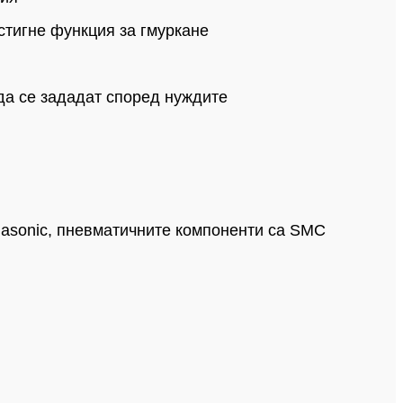
стигне функция за гмуркане
да се зададат според нуждите
anasonic, пневматичните компоненти са SMC