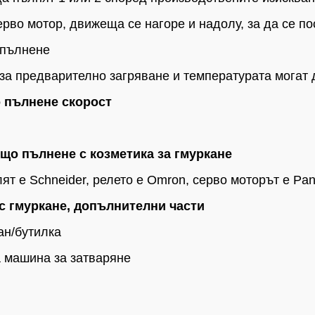
рво мотор, движеща се нагоре и надолу, за да се по
 пълнене
за предварително загряване и температурата могат 
 пълнене скорост
ещо пълнене с козметика за гмуркане
лят е Schneider, релето е Omron, серво моторът е P
с гмуркане, допълнителни части
ан/бутилка
 машина за затваряне