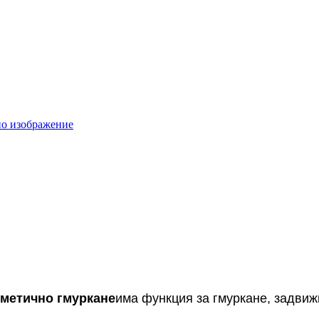
зметично гмуркане
има функция за гмуркане, задвиж