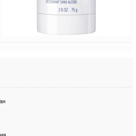
ран
ния