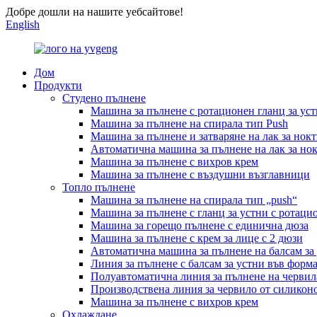
Добре дошли на нашите уебсайтове!
English
Дом
Продукти
Студено пълнене
Машина за пълнене с ротационен гланц за ус
Машина за пълнене на спирала тип Push
Машина за пълнене и затваряне на лак за нок
Автоматична машина за пълнене на лак за но
Машина за пълнене с вихров крем
Машина за пълнене с въздушни възглавници
Топло пълнене
Машина за пълнене на спирала тип „push“
Машина за пълнене с гланц за устни с ротаци
Машина за горещо пълнене с единична дюза
Машина за пълнене с крем за лице с 2 дюзи
Автоматична машина за пълнене на балсам за
Линия за пълнене с балсам за устни във форма
Полуавтоматична линия за пълнене на червил
Производствена линия за червило от силико
Машина за пълнене с вихров крем
Охлаждане