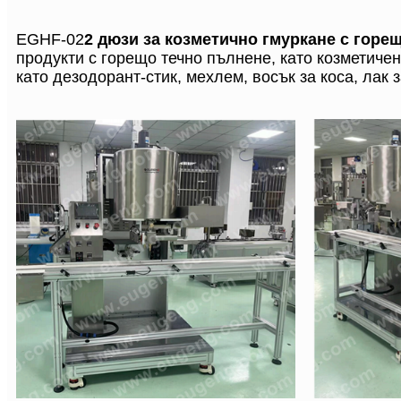
EGHF-02
2 дюзи за козметично гмуркане с горе
продукти с горещо течно пълнене, като козметичен
като дезодорант-стик, мехлем, восък за коса, лак 