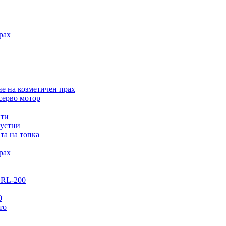
рах
е на козметичен прах
серво мотор
кти
 устни
та на топка
рах
GRL-200
0
то