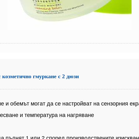
 козметично гмуркане с 2 дюзи
не и обемът могат да се настройват на сензорния ек
месване и температура на нагряване
 да пълнят 1 или 2 според производствените изисква